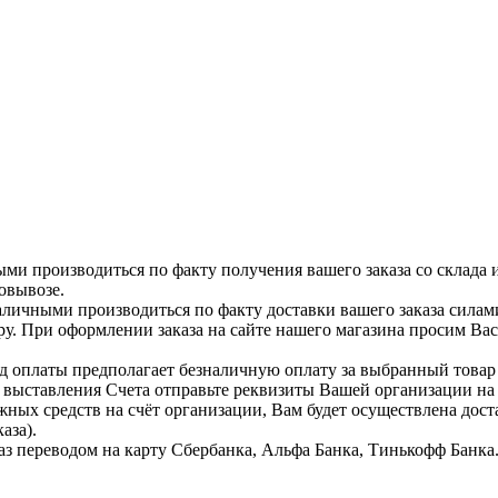
ыми производиться по факту получения вашего заказа со склада 
овывозе.
аличными производиться по факту доставки вашего заказа силам
ру. При оформлении заказа на сайте нашего магазина просим Ва
д оплаты предполагает безналичную оплату за выбранный тов
я выставления Счета отправьте реквизиты Вашей организации н
жных средств на счёт организации, Вам будет осуществлена дост
аза).
аз переводом на карту Сбербанка, Альфа Банка, Тинькофф Банка