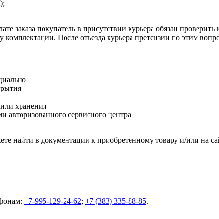
);
ате заказа покупатель в присутствии курьера обязан проверить
оту комплектации. После отъезда курьера претензии по этим воп
циально
крытия
 или хранения
и авторизованного сервисного центра
те найти в документации к приобретенному товару и/или на са
ефонам:
+7-995-129-24-62
;
+7 (383) 335-88-85
.